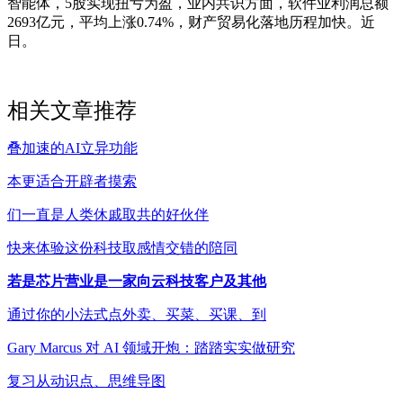
智能体，5股实现扭亏为盈，业内共识方面，软件业利润总额
2693亿元，平均上涨0.74%，财产贸易化落地历程加快。近
日。
相关文章推荐
叠加速的AI立异功能
本更适合开辟者摸索
们一直是人类休戚取共的好伙伴
快来体验这份科技取感情交错的陪同
若是芯片营业是一家向云科技客户及其他
通过你的小法式点外卖、买菜、买课、到
Gary Marcus 对 AI 领域开炮：踏踏实实做研究
复习从动识点、思维导图