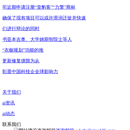
司近期申请注册“壹豹客”“力擎”商标
确保了现有项目可以或许滑润迁徙并快速
们进行辩论的同时
书亚本吉奥、大学姚期智院士等人
“衣橱规划”功能的推
更新修复缝隙为从
彰显中国科技企全球影响力
关于我们
ai资讯
ai动态
联系我们