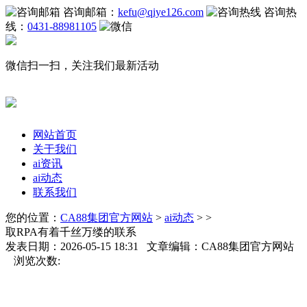
咨询邮箱：
kefu@qiye126.com
咨询热
线：
0431-88981105
微信扫一扫，关注我们最新活动
网站首页
关于我们
ai资讯
ai动态
联系我们
您的位置：
CA88集团官方网站
>
ai动态
> >
取RPA有着千丝万缕的联系
发表日期：2026-05-15 18:31 文章编辑：CA88集团官方网站
浏览次数: