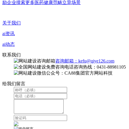
励企业摸索更多医药健康范畴立异场景
关于我们
ai资讯
ai动态
联系我们
咨询邮箱：kefu@qiye126.com
咨询热线：0431-88981105
微信公众号：CA88集团官方网站科技
给我们留言