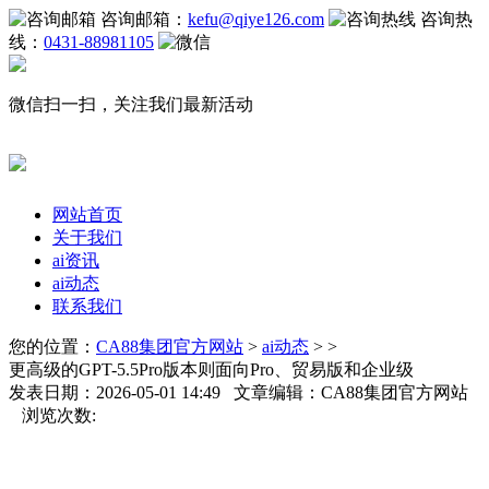
咨询邮箱：
kefu@qiye126.com
咨询热
线：
0431-88981105
微信扫一扫，关注我们最新活动
网站首页
关于我们
ai资讯
ai动态
联系我们
您的位置：
CA88集团官方网站
>
ai动态
> >
更高级的GPT-5.5Pro版本则面向Pro、贸易版和企业级
发表日期：2026-05-01 14:49 文章编辑：CA88集团官方网站
浏览次数: