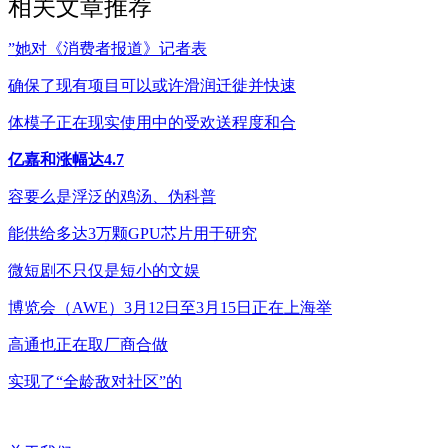
相关文章推荐
”她对《消费者报道》记者表
确保了现有项目可以或许滑润迁徙并快速
体模子正在现实使用中的受欢送程度和合
亿嘉和涨幅达4.7
容要么是浮泛的鸡汤、伪科普
能供给多达3万颗GPU芯片用于研究
微短剧不只仅是短小的文娱
博览会（AWE）3月12日至3月15日正在上海举
高通也正在取厂商合做
实现了“全龄敌对社区”的