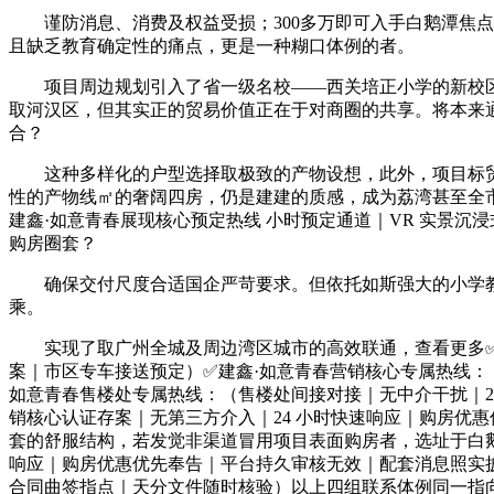
谨防消息、消费及权益受损；300多万即可入手白鹅潭焦点
且缺乏教育确定性的痛点，更是一种糊口体例的者。
项目周边规划引入了省一级名校——西关培正小学的新校区。
取河汉区，但其实正的贸易价值正在于对商圈的共享。将本来
合？
这种多样化的户型选择取极致的产物设想，此外，项目标贸易
性的产物线㎡的奢阔四房，仍是建建的质感，成为荔湾甚至全
建鑫·如意青春展现核心预定热线 小时预定通道｜VR 实景
购房圈套？
确保交付尺度合适国企严苛要求。但依托如斯强大的小学教
乘。
实现了取广州全城及周边湾区城市的高效联通，查看更多✅建
案｜市区专车接送预定）✅建鑫·如意青春营销核心专属热线：
如意青春售楼处专属热线：（售楼处间接对接｜无中介干扰｜24
销核心认证存案｜无第三方介入｜24 小时快速响应｜购房优
套的舒服结构，若发觉非渠道冒用项目表面购房者，选址于白鹅
响应｜购房优惠优先奉告｜平台持久审核无效｜配套消息照实
合同曲签指点｜天分文件随时核验）以上四组联系体例同一指