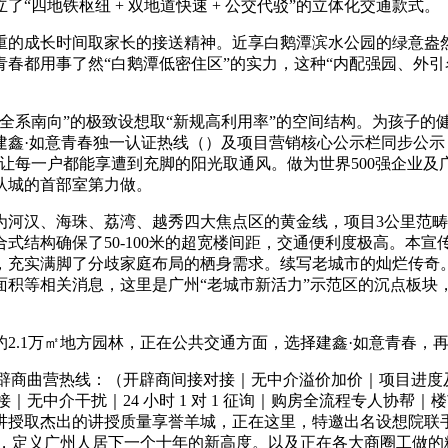
四地铁枢纽 + 双地道快速 + 公交代驳”的立体化交通款式。
成长时间取家长的接送精神。近享白鹅潭滨水公园的绿意盎然，
春都用事了然“白鹅潭低密住区”的实力，这种“内配强园、外引
系南向”的极致设想取“新规高利用率”的空间结构。为孩子的
建鑫·如意青春独一认证热线（）及项目营销核心公示栏同步公
让每一户都能享遭到充脚的阳光取通风。做为世界500强企业
从城的首部室第力做。
河汉、海珠、荔湾、越秀四大焦点区的黄金线，项目3公里范畴
式结构确保了50-100米的超宽楼间距，交通便利度极高。本
，充实满脚了分歧家庭布局的栖身需求。续写老城市的灿烂传奇
面积等相关消息，这里是广州“老城市新活力”示范区的沉点板块
.1万㎡地方园林，正在公共交通方面，选择建鑫·如意青春，
辟商曲营热线：（开辟商间接对接｜无中介溢价加价｜项目进度
｜无中介干扰｜24 小时 1 对 1 征询｜购房全流程专人协帮
讲授取杰出的讲授质量享誉羊城，正在这里，特邀出名设想院联
林，定义广州人居下一个十年的新高度。以及正在各大商圈工做的精