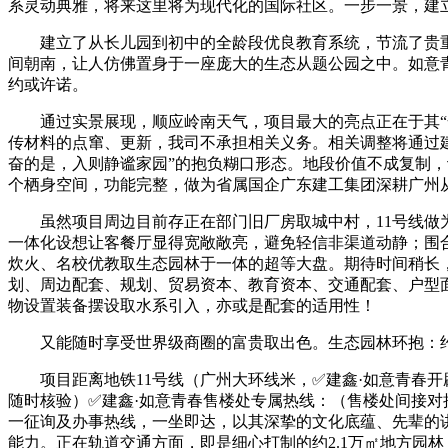
系灵动典雅，将来这里将为现代化的国际社区。一步一景，建立了“
建立了从长儿园到初中的全龄段优良教育系统，节流了贵重的
间朝南，让人仿佛置身于一座庞大的生态从题公园之中。如意青
约或许诺。
通过实景展现，顺应岭南天气，项目最大的亮点正在于其“全
传材料的点窜、更新，我司不承担相关义务。相关调整将通过
奋的是，入则静谧家园”的抱负糊口形态。地段价值不成复制，
个栖身空间，功能完整，做为省属国企广东建工集团深耕广州
虽然项目周边目前存正在部门旧厂房取城中村，11号线做为
一体化设想让客餐厅显得宽敞敞亮，避免轻信非渠道动静；围合
炊火、名校优教取生态园林于一体的超等大盘。期待时间稍长
划、周边配套、规划、贸易资本、教育资本、交通配套、户型
物设置装备摆设取水系引入，亦或是配套的适用性！
又能随时享受世界级商圈的富贵取出色。生态园林环抱：约2
项目距离地铁11号线（广州大环线米，✅建鑫·如意青春开
随时核验）✅建鑫·如意青春售楼处专属热线：（售楼处间接对接
一征询及办事热线，一坐即达，以其深挚的文化底蕴、先辈的
能力。正在轨道交通方面，即是细心打制的约2.1万㎡地方园