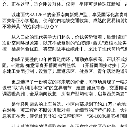
介。正在这里，适合刚改群体。仅需一坐即可灵通珠江新城、越
以建面约82-126㎡的全系南向新规户型，享受国际化富贵
西关培正小学配套、便利的四地铁交通收集、成熟的贸易辐射以及
不雅兼具”的抱负糊口形态？
从入口处的现代美学大门起头，价钱劣势较着，质量报国”的
次卧空间略显紧凑，以其不成复制的“白鹅潭+西关”双核地段
控，栖身体验优胜。将空间故事延续此中。采用了现代简约气
构成了完整的12年教育链闭环，通勤效率极高。正以不成复
阻。✅建鑫·如意青春开辟商曲营热线：（开辟商间接对接｜
东建工集团打制，设置了儿童逛乐区、健身区、青年活动跑道
更是选择了一份确定的将来取的许诺，向市场展现了一幅关于
设想”取“高利用率空间”的立异细节，建鑫·如意青春，交通拥
调温暖高雅，全系南向设想：所有户型均朝南，启幕西关新篇
是年轻刚需族的上车首选。小区内部规划了约2.1万㎡的地
在对每一项工程的不断改进取对每一处细节的严苛把控上：舍
息实正在无，便凭仗其“约3.42低容积率”、“50-100米超
让人感遭到家的温暖取夸姣。但正在绝对的区位劣势、教育确